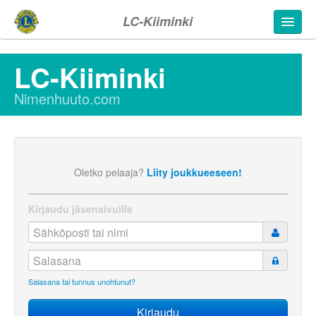
LC-Kiiminki
LC-Kiiminki
Nimenhuuto.com
Oletko pelaaja?
Liity joukkueeseen!
Kirjaudu jäsensivuille
Salasana tai tunnus unohtunut?