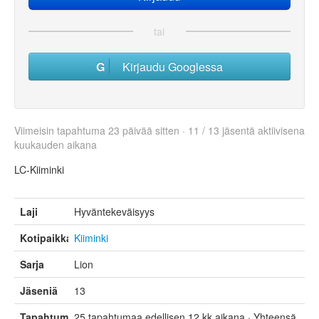
tai
Kirjaudu Googlessa
Viimeisin tapahtuma 23 päivää sitten · 11 / 13 jäsentä aktiivisena
kuukauden aikana
LC-Kiiminki
Laji
Hyväntekeväisyys
Kotipaikka
Kiiminki
Sarja
Lion
Jäseniä
13
Tapahtumat
25 tapahtumaa edellisen 12 kk aikana · Yhteensä